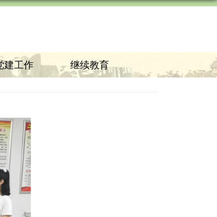
党建工作
继续教育