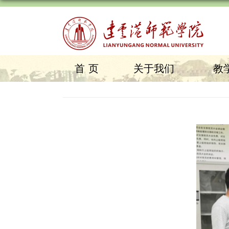
首页
关于我们
教