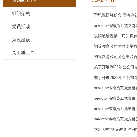
组织架构
学思践悟强信念 青春奋
bevictor伟德员工
党员活动
以简笔绘温情，用知识伴成
廉政建设
初等教育公司党总支举办
关工委工作
初等教育公司党总支联
关于开展2023年全公
关于开展2023年全公
bevictor伟德员工党
bevictor伟德员工
bevictor伟德员工
bevictor伟德员工党
立足乡村 振兴教育 合作