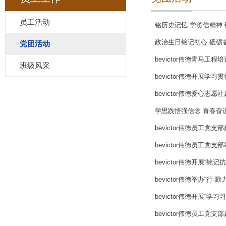
员工活动
铭历史记忆 学贺信精神 
政治生日铭记初心 砥砺奋
党团活动
bevictor伟德青马
班级风采
bevictor伟德开展
bevictor伟德爱心
学思践悟强信念 青春奋进
bevictor伟德员工
bevictor伟德员工
bevictor伟德开展“
bevictor伟德举办“
bevictor伟德开展“
bevictor伟德员工