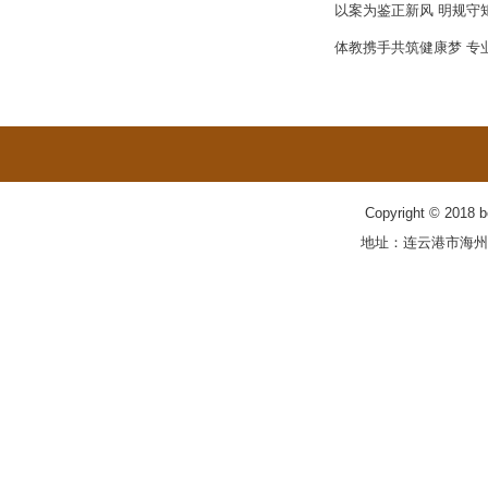
以案为鉴正新风 明规守矩
体教携手共筑健康梦 专业
Copyright © 201
地址：连云港市海州