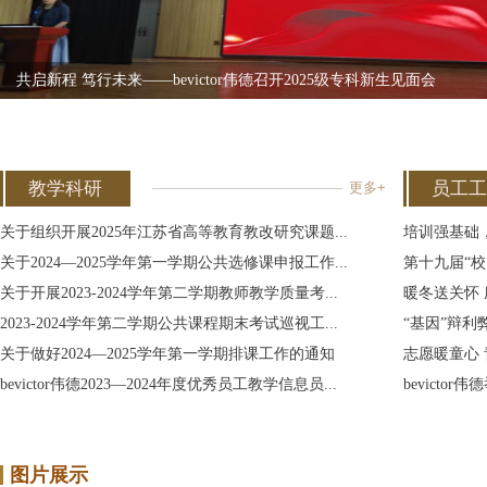
共启新程 笃行未来——bevictor伟德召开2025级专科新生见面会
教学科研
员工工
更多+
关于组织开展2025年江苏省高等教育教改研究课题...
培训强基础，技
关于2024—2025学年第一学期公共选修课申报工作...
第十九届“校园
关于开展2023-2024学年第二学期教师教学质量考...
暖冬送关怀 座
2023-2024学年第二学期公共课程期末考试巡视工...
“基因”辩利弊
关于做好2024—2025学年第一学期排课工作的通知
志愿暖童心 青
bevictor伟德2023—2024年度优秀员工教学信息员...
bevicto
图片展示