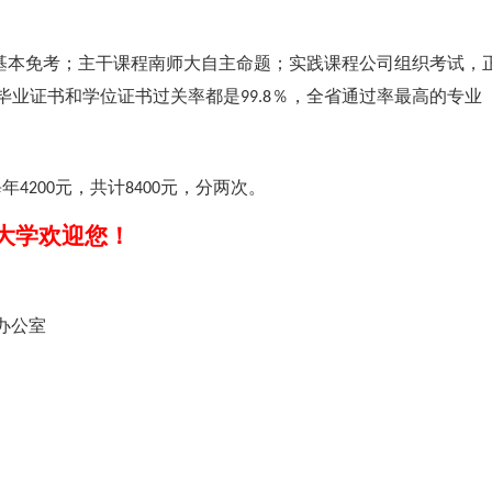
基本免考；主干课程南师大自主命题；实践课程公司组织考试，
毕业证书和学位证书过关率都是
％
，全省通过率最高的专业
99.8
每年
元，共计
元，分两次。
4200
8400
大学欢迎您！
育办公室