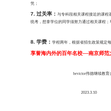
凭；
7.
过关率：
与专科段相关课程接近的课程
统考，想拿学位的同学须努力通过相关课程；
8.
学费：
学程两年，根据省招生政策规定
享誉海内外的百年名校
南京师范
----
bevictor伟德继续教
202
3
.3.
10