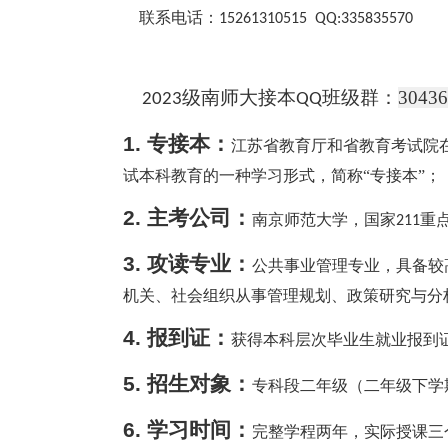
联系电话：
15261310515 QQ:335835570
级南师大接本
班级群：
30436
202
3
QQ
1.
专接本：
江苏省教育厅和省教育考试院
试本科教育的一种学习形式，简称
“专接本”；
2.
主考公司：
南京师范大学，国家
重
211
3.
攻读专业：
公共事业管理专业，具备较
机关、社会组织从事管理规划、政策研究与分
4.
报到证：
获得本科层次毕业生就业报到
5.
招生对象：
专科段二年级（二年级下学
6.
学习时间：
完整学程两年，实际授课三