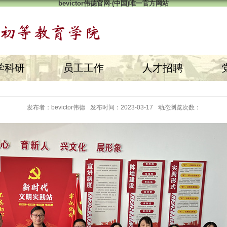
bevictor伟德官网·(中国)唯一官方网站
学科研
员工工作
人才招聘
发布者：bevictor伟德
发布时间：2023-03-17
动态浏览次数：