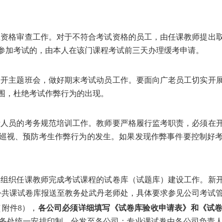
生资格审查工作。对于不符合考试资格的员工，由任课教师提出
参加考试的，由本人在该门课程考试前三天办理缓考申请。
召开主题班会，做好期末考试动员工作。要面向广老员工切实开
围，杜绝考试作弊行为的出现。
考人员的考务规范培训工作。教师要严格履行监考职责，必须在
巡视、预防考生作弊行为的发生。如果发现作弊事件要控制好
）组织任课教师完成考试课程的试卷库（试题库）建设工作。新
公共课试卷库报送至教务处武丹老师处，具体要求参见公司考试
（
附件
8
）
，
各公司
必须详细填写
《试卷库验收申请表》
和
《试
务处统一安排印制、分发至各公司；专业课试卷由各公司负责