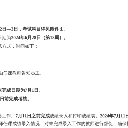
2
日—
3
日，考试科目详见附件１
。
日期为
2024
年
6
月
28
日（第
1
8
周）。
试方式，时间如下：
由
任课
教师告知员工。
迟完成日期为
7
月
1
日。
日前完成考核。
卷工作。
7
月
1
1
日之前完成
成绩录入和打印成绩表
。
202
4
年
7
月
11
师任课成绩录入情况，对未完成录入工作的教师进行督促，确保