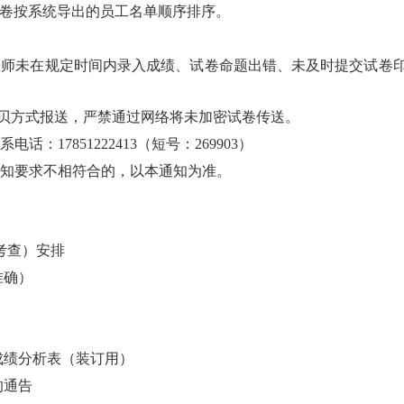
卷按系统导出的员工名单顺序排序。
教师未在规定时间内录入成绩、试卷命题出错、未及时提交试卷
贝方式报送，严禁通过网络将未加密试卷传送。
系电话：
17851222413
（短号：
269903
）
知要求不相符合的，以本通知为准。
考查
）
安排
准确）
成绩分析表（装订用
）
的通告