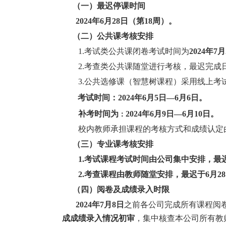
（一）最迟停课时间
2024
年
6
月
28
日（第
18
周）。
（二）公共课考核安排
1.
考试类公共课闭卷考试时间为
2024
年
7
月
2.
考查类公共课随堂进行考核，最迟完成
3.
公共选修课
（智慧树课程）采用线上考
考试时间：
2024
年
6
月
5
日
—
6
月
6
日。
补考时间为
2024
年
6
月
9
日
—
6
月
10
日。
：
校内教师承担课程
的
考核方式和成绩认定
（三）专业课考核安排
1
.
考试课程考试时间由公司集中安排，最
2.
考查课程由教师随堂安排，最迟
于
6
月
28
（四）阅卷及成绩录入时限
202
4
年
7
月
8
日
之前各公司完成所有课程阅
成成绩录入情况初审
，集中核查本公司所有教