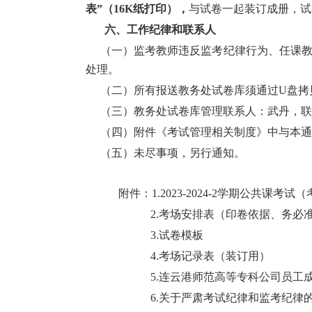
表”（
16K
纸打印），
与试卷一起装订成册，试
六、工作纪律和联系人
（一）监考教师违反监考纪律行为、任课
处理。
（二）所有报送教务处试卷库须通过
U
盘拷
（三）教务处试卷库管理联系人：武丹，联
（四）附件《考试管理相关制度》中与本通
（五）未尽事项，另行通知。
附件：
1.
202
3
-202
4
-
2
学期公共课考试
（
2.
考场安排表（印卷依据、务必
3.
试卷模板
4.
考场记录表（装订用）
5.
连云港师范高等专科公司员工
6.
关于严肃考试纪律和监考纪律