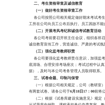
二、考生资格审查及诚信教育
（一）做好考生资格审查工作
各公司按照公司相关规定做好期末考试考
工所在公司向员工公布后执行。员工因故不能
（二）开展考风考纪和诚信考试教育活动
各公司考前要召开班主任会议，组织各班
诚信教育宣传工作，营造诚信、严肃的考试氛
（三）强化监考教师职责
各公司要强化监考教师责任意识，加强监
底清场、合理安排考场座次；考试过程中认真
据），及时与本公司考务管理人员取得联系。
三、试卷命题、印制与保管
（一）根据公司相关规定，公司（教研室
有两套试卷。请各公司于
6
月
18
日
17
：
00
前将
（二）根据《试卷库建设实施意见》规定
从试题库中抽取，
课程承担单位负责复审，
教