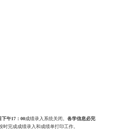
日下午
17
：
00
成绩录入系统关闭。
各学信息必完
按时完成成绩录入和成绩单打印工作。