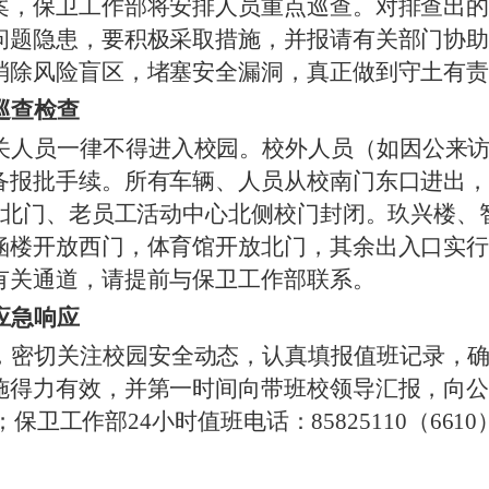
案，保卫工作部将安排人员重点巡查。对排查出
问题隐患，要积极采取措施，并报请有关部门协
消除风险盲区，堵塞安全漏洞，真正做到守土有
巡查检查
关人员一律不得进入校园。校外人员（如因公来
备报批手续。所有车辆、人员从校南门东口进出
园西北门、老员工活动中心北侧校门封闭。玖兴楼
楼开放西门，体育馆开放北门，其余出入口实行封
有关通道，请提前与保卫工作部联系。
应急响应
，密切关注校园安全动态，认真填报值班记录，
施得力有效，并第一时间向带班校领导汇报，向
57；保卫工作部24小时值班电话：85825110（661